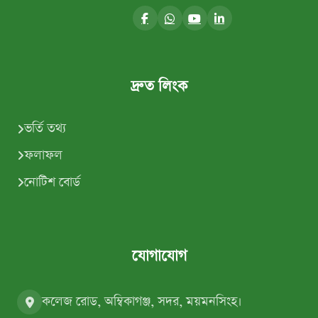
দ্রুত লিংক
ভর্তি তথ্য
ফলাফল
নোটিশ বোর্ড
যোগাযোগ
কলেজ রোড, অম্বিকাগঞ্জ, সদর, ময়মনসিংহ।