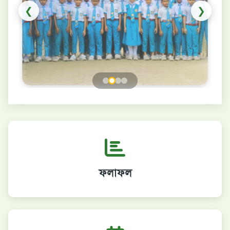
❮
❯
ফলাফল