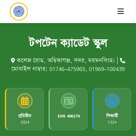
টপটেন ক্যাডেট স্কুল
কলেজ রোড, অম্বিকাগঞ্জ, সদর, ময়মনসিংহ। |
মোবাইল নাম্বার: 01746-475965, 01969-100439
প্রতিষ্ঠিত
EIIN
490274
শিক্ষার্থী
2024
132+